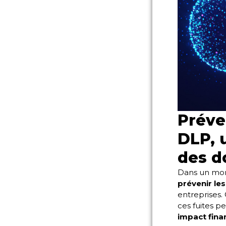
Préve
DLP, 
des d
Dans un mond
prévenir les
entreprises.
ces fuites 
impact fina