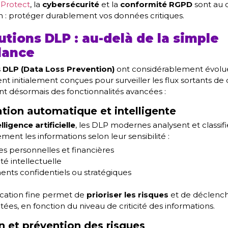
 Protect
, la
cybersécurité
et la
conformité RGPD
sont au 
n : protéger durablement vos données critiques.
utions DLP : au-delà de la simple
lance
s
DLP (Data Loss Prevention)
ont considérablement évolué
ent initialement conçues pour surveiller les flux sortants de
ent désormais des fonctionnalités avancées :
ation automatique et intelligente
elligence artificielle
, les DLP modernes analysent et classif
ent les informations selon leur sensibilité :
 personnelles et financières
té intellectuelle
nts confidentiels ou stratégiques
fication fine permet de
prioriser les risques
et de déclench
tées, en fonction du niveau de criticité des informations.
n et prévention des risques