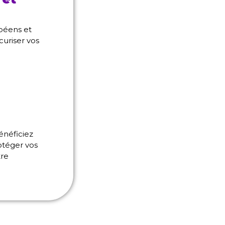
péens et
curiser vos
énéficiez
otéger vos
tre