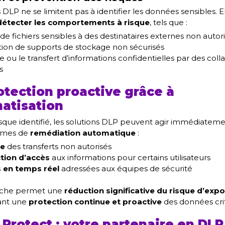
s DLP ne se limitent pas à identifier les données sensibles. 
détecter les comportements à risque
, tels que :
 de fichiers sensibles à des destinataires externes non autor
sation de supports de stockage non sécurisés
e ou le transfert d’informations confidentielles par des coll
s
otection proactive grâce à
matisation
risque identifié, les solutions DLP peuvent agir immédiatem
smes de
remédiation automatique
:
ge
des transferts non autorisés
ction d’accès
aux informations pour certains utilisateurs
s en temps réel
adressées aux équipes de sécurité
oche permet une
réduction significative du risque d’expo
sant une
protection continue et proactive
des données crit
 Protect : votre partenaire en DLP