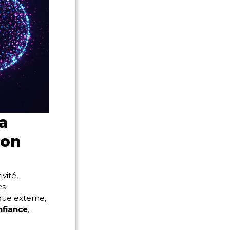
a
ion
vité,
es
que externe,
nfiance
,