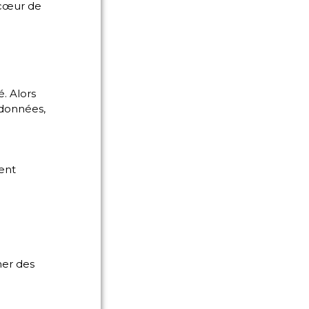
cœur de
. Alors
 données,
ient
er des