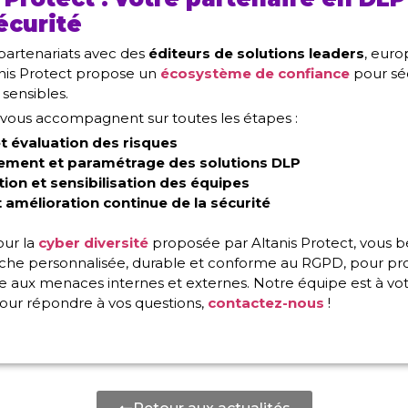
écurité
partenariats avec des
éditeurs de solutions leaders
, euro
tanis Protect propose un
écosystème de confiance
pour sé
 sensibles.
vous accompagnent sur toutes les étapes :
et évaluation des risques
ement et paramétrage des solutions DLP
ion et sensibilisation des équipes
t amélioration continue de la sécurité
our la
cyber diversité
proposée par Altanis Protect, vous b
che personnalisée, durable et conforme au RGPD, pour pr
 aux menaces internes et externes. Notre équipe est à vo
pour répondre à vos questions,
contactez-nous
!