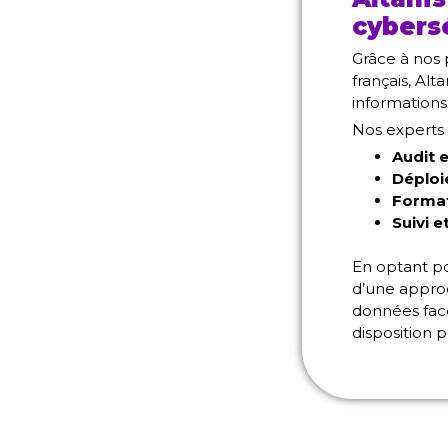
cybers
Grâce à nos 
français, Al
informations
Nos experts 
Audit 
Déploi
Format
Suivi e
En optant p
d’une appro
données face
disposition 