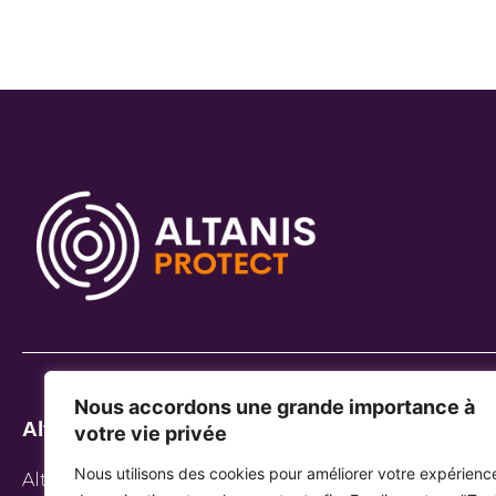
Nous accordons une grande importance à
Altanis Protect
votre vie privée
Nous utilisons des cookies pour améliorer votre expérienc
Altanis Protect, c’est tout un écosystème de solutio