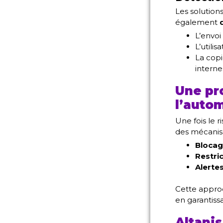
Les solution
également
L’envoi
L’utili
La copi
interne
Une pr
l’auto
Une fois le 
des mécani
Bloca
Restri
Alerte
Cette appr
en garantis
Altanis