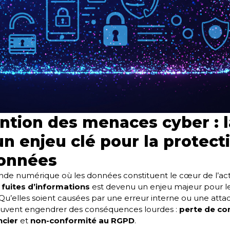
ntion des menaces cyber : l
un enjeu clé pour la protect
onnées
e numérique où les données constituent le cœur de l’acti
 fuites d’informations
est devenu un enjeu majeur pour l
 Qu’elles soient causées par une erreur interne ou une atta
peuvent engendrer des conséquences lourdes :
perte de co
ncier
et
non-conformité au RGPD
.