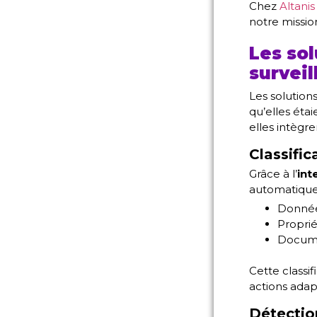
Chez
Altanis
notre missio
Les sol
surveil
Les solution
qu’elles étai
elles intègr
Classific
Grâce à l’
int
automatiquem
Données
Proprié
Docume
Cette classi
actions adap
Détectio