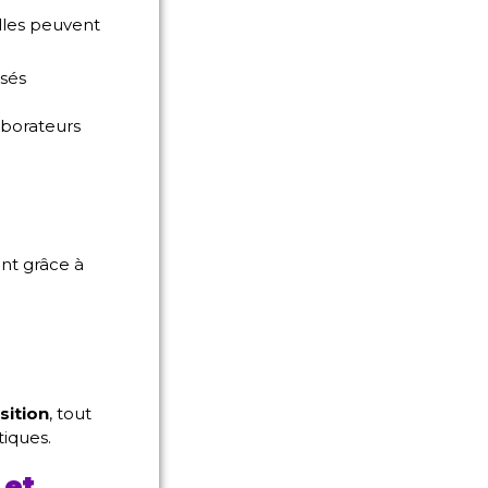
Elles peuvent
isés
aborateurs
ent grâce à
sition
, tout
iques.
 et